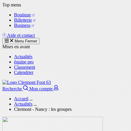
Aller
Top menu
au
Boutique
contenu
Billetterie
principal
Business
Aide et contact
Menu
Fermer
Mises en avant
Actualités
équipe pro
Classement
Calendrier
Recherche
Mon compte
Accueil
Actualités
Clermont - Nancy : les groupes