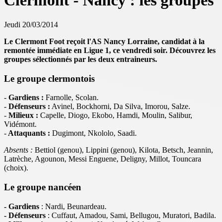
Clermont - Nancy : les groupes
Jeudi 20/03/2014
Le Clermont Foot reçoit l'AS Nancy Lorraine, candidat à la
remontée immédiate en Ligue 1, ce vendredi soir. Découvrez les
groupes sélectionnés par les deux entraineurs.
Le groupe clermontois
-
Gardiens :
Farnolle, Scolan.
-
Défenseurs :
Avinel, Bockhorni, Da Silva, Imorou, Salze.
-
Milieux :
Capelle, Diogo, Ekobo, Hamdi, Moulin, Salibur,
Vidémont.
-
Attaquants :
Dugimont, Nkololo, Saadi.
Absents :
Bettiol (genou), Lippini (genou), Kilota, Betsch, Jeannin,
Latrèche, Agounon, Messi Enguene, Deligny, Millot, Touncara
(choix).
Le groupe nancéen
- Gardiens
: Nardi, Beunardeau.
- Défenseurs
: Cuffaut, Amadou, Sami, Bellugou, Muratori, Badila.