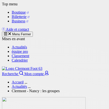
Aller
Top menu
au
Boutique
contenu
Billetterie
principal
Business
Aide et contact
Menu
Fermer
Mises en avant
Actualités
équipe pro
Classement
Calendrier
Recherche
Mon compte
Accueil
Actualités
Clermont - Nancy : les groupes