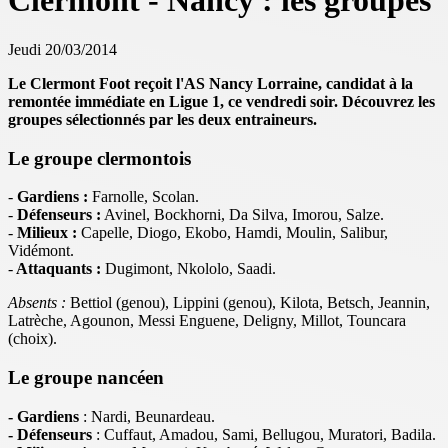
Clermont - Nancy : les groupes
Jeudi 20/03/2014
Le Clermont Foot reçoit l'AS Nancy Lorraine, candidat à la
remontée immédiate en Ligue 1, ce vendredi soir. Découvrez les
groupes sélectionnés par les deux entraineurs.
Le groupe clermontois
-
Gardiens :
Farnolle, Scolan.
-
Défenseurs :
Avinel, Bockhorni, Da Silva, Imorou, Salze.
-
Milieux :
Capelle, Diogo, Ekobo, Hamdi, Moulin, Salibur,
Vidémont.
-
Attaquants :
Dugimont, Nkololo, Saadi.
Absents :
Bettiol (genou), Lippini (genou), Kilota, Betsch, Jeannin,
Latrèche, Agounon, Messi Enguene, Deligny, Millot, Touncara
(choix).
Le groupe nancéen
- Gardiens
: Nardi, Beunardeau.
- Défenseurs
: Cuffaut, Amadou, Sami, Bellugou, Muratori, Badila.