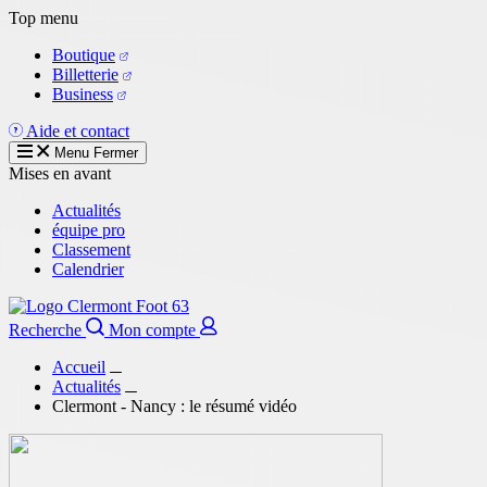
Aller
Top menu
au
Boutique
contenu
Billetterie
principal
Business
Aide et contact
Menu
Fermer
Mises en avant
Actualités
équipe pro
Classement
Calendrier
Recherche
Mon compte
Accueil
Actualités
Clermont - Nancy : le résumé vidéo