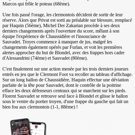
Marcos qui frôle le poteau (68ème).
Une fois passé l'orage, les clermontois décident de sortir de leur
réserve. Alors que Privat est sorti au préalable sur blessure, remplacé
par Haquin (56ème), Michel Der Zakarian procède à ses deux
derniers changements après l'ouverture du score, mêlant à son
équipe l'expérience de Chaussidière et l'insouciance de
Sauvadet. Troyes commence à manquer de jus, malgré les
changements également opérés par Furlan, et voit les premières
alertes approcher du but de Blondel, avec des frappes hors cadre
d'Alessandrini (74ème) et Sauvadet (80ème).
C'est finalement sur une action menée par les trois derniers joueurs
entrés en jeu que le Clermont Foot va recoller au tableau d'affichage.
Sur un long ballon de Chaussidière, Haquin effectue une déviation
parfaite de la tête pour Sauvadet, dont le contrôle de la poitrine
efface les deux défenseurs centraux qui se marchent sur les pieds.
Florent Sauvadet se retrouve seul face à Blondel et glisse le ballon
sous le ventre du portier troyen, d'une frappe du gauche qui fait un
bien fou aux clermontois (1-1, 88ème) !