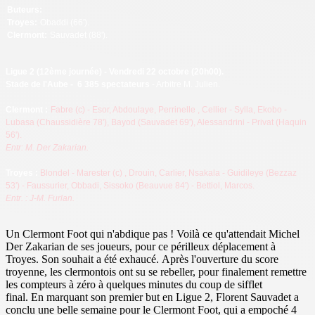
Buteurs:
Troyes:
Obaddi (66').
Clermont
:
Sauvadet (88').
Ligue 2
(12ème journée) - Vendredi 22 octobre (20h00).
Stade de l'Aube - 6 385 spectateurs
- Arbitre M. Julien.
Clermont :
Fabre (c) - Esor, Abdoulaye, Perrinelle
, Cellier - Sylla, Ekobo -
Lubasa (Chaussidière 78'), Bayod (Sauvadet 69'), Alessandrini - Privat (Haquin
56').
Entr: M. Der Zakarian.
Troyes
:
Blondel - Marester (c)
, Drouin, Carlier, Nsakala
- Guidileye (Bezzaz
53') - Faussurier, Obbadi
, Si
ssoko (Beauvue 84') - Bettiol, Marcos.
Entr. : J-M. Furlan.
Un Clermont Foot qui n'abdique pas ! Voilà ce qu'attendait Michel
Der Zakarian de ses joueurs, pour ce périlleux déplacement à
Troyes. Son souhait a été exhaucé. Après l'ouverture du score
troyenne, les clermontois ont su se rebeller, pour finalement remettre
les compteurs à zéro à quelques minutes du coup de sifflet
final. En marquant son premier but en Ligue 2, Florent Sauvadet a
conclu une belle semaine pour le Clermont Foot, qui a empoché 4