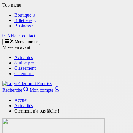
Aller
Top menu
au
Boutique
contenu
Billetterie
principal
Business
Aide et contact
Menu
Fermer
Mises en avant
Actualités
équipe pro
Classement
Calendrier
Recherche
Mon compte
Accueil
Actualités
Clermont n'a pas lâché !