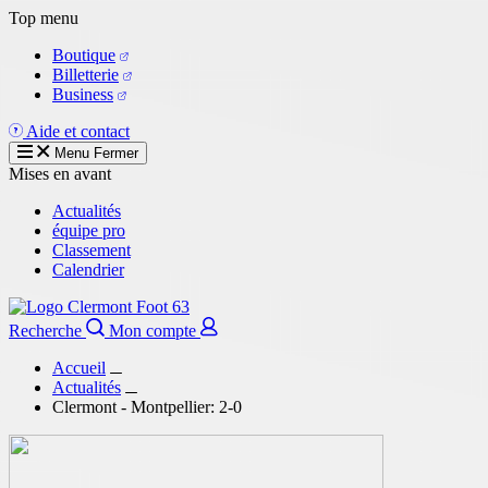
Aller
Top menu
au
Boutique
contenu
Billetterie
principal
Business
Aide et contact
Menu
Fermer
Mises en avant
Actualités
équipe pro
Classement
Calendrier
Recherche
Mon compte
Accueil
Actualités
Clermont - Montpellier: 2-0