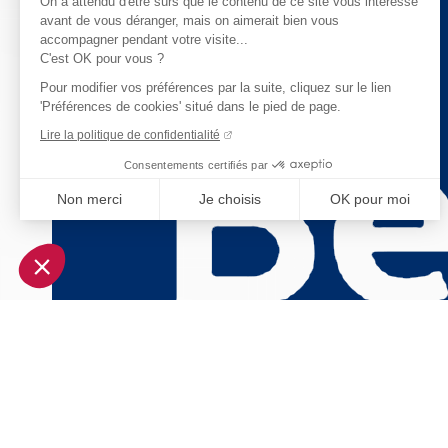
On a attendu d'être sûrs que le contenu de ce site vous intéresse
avant de vous déranger, mais on aimerait bien vous
accompagner pendant votre visite...
C'est OK pour vous ?
Pour modifier vos préférences par la suite, cliquez sur le lien
'Préférences de cookies' situé dans le pied de page.
Lire la politique de confidentialité
Consentements certifiés par
Non merci
Je choisis
OK pour moi
Axeptio consent
Plateforme de Gestion du Consentement : Personnalisez vo
Notre plateforme vous permet d'adapter et de gérer vos param