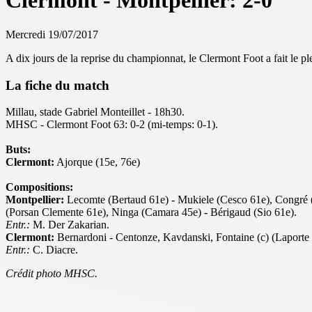
Clermont - Montpellier: 2-0
Mercredi 19/07/2017
A dix jours de la reprise du championnat, le Clermont Foot a fait le 
La fiche du match
Millau, stade Gabriel Monteillet - 18h30.
MHSC - Clermont Foot 63: 0-2 (mi-temps: 0-1).
Buts:
Clermont:
Ajorque (15e, 76e)
Compositions:
Montpellier:
Lecomte (Bertaud 61e) - Mukiele (Cesco 61e), Congré (
(Porsan Clemente 61e), Ninga (Camara 45e) - Bérigaud (Sio 61e).
Entr.:
M. Der Zakarian.
Clermont:
Bernardoni - Centonze, Kavdanski, Fontaine (c) (Laporte
Entr.:
C. Diacre.
Crédit photo MHSC.