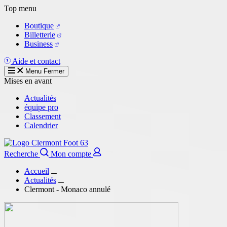
Aller
Top menu
au
Boutique
contenu
Billetterie
principal
Business
Aide et contact
Menu
Fermer
Mises en avant
Actualités
équipe pro
Classement
Calendrier
Recherche
Mon compte
Accueil
Actualités
Clermont - Monaco annulé