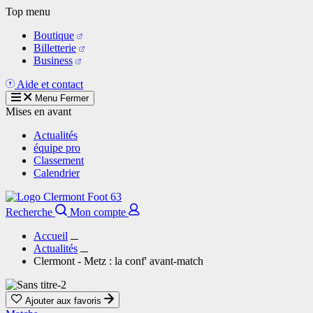
Aller
Top menu
au
Boutique
contenu
Billetterie
principal
Business
Aide et contact
Menu
Fermer
Mises en avant
Actualités
équipe pro
Classement
Calendrier
Recherche
Mon compte
Accueil
Actualités
Clermont - Metz : la conf' avant-match
Ajouter aux favoris