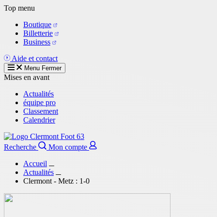
Aller
Top menu
au
Boutique
contenu
Billetterie
principal
Business
Aide et contact
Menu
Fermer
Mises en avant
Actualités
équipe pro
Classement
Calendrier
Recherche
Mon compte
Accueil
Actualités
Clermont - Metz : 1-0