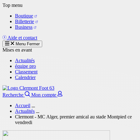
Aller
Top menu
au
Boutique
contenu
Billetterie
principal
Business
Aide et contact
Menu
Fermer
Mises en avant
Actualités
équipe pro
Classement
Calendrier
Recherche
Mon compte
Accueil
Actualités
Clermont - MC Alger, premier amical au stade Montpied ce
vendredi