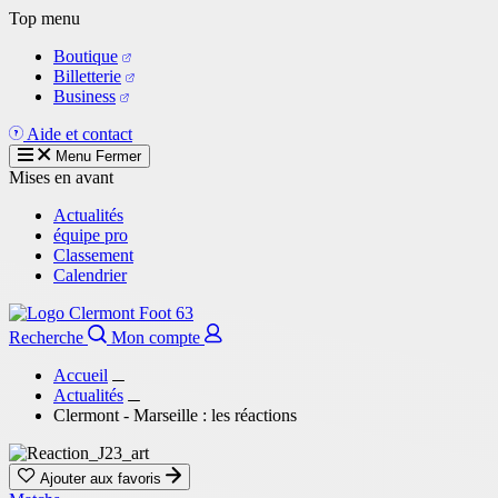
Aller
Top menu
au
Boutique
contenu
Billetterie
principal
Business
Aide et contact
Menu
Fermer
Mises en avant
Actualités
équipe pro
Classement
Calendrier
Recherche
Mon compte
Accueil
Actualités
Clermont - Marseille : les réactions
Ajouter aux favoris