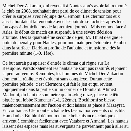
Michel Der Zakarian, qui revenait à Nantes après avoir fait remonté
le club en 2008, souhaitait tirer parti de ce climat de tension pour
créer la surprise avec l'équipe de Clermont. Les clermontois eux
aussi abordaient la rencontre avec l'espoir de se racheter après leur
faux-pas à domicile lors de la première journée. Mais comme face à
Arles, le début de match est suspendu à une sévère décision
arbitrale. Dès la quarantième seconde de jeu, M. Thual désigne le
point de penalty pour Nantes, pour une main peu évidente d'Ekobo
dans la surface. Darbion profite de l'aubaine et transforme dès la
première minute (1-0, 1ère).
Ce but aurait pu apaiser d'entrée le climat qui règne sur La
Beaujoire. Paradoxalement les nantais ne sont pas rassurés et jouent
la peur au ventre. Remontés, les hommes de Michel Der Zakarian
donnent la réplique et évoluent sans complexe. Durant cette
première période, c'est Clermont qui fait le jeu et qui revient
logiquement dans la partie sur un corner de Douillard. Ahmed
Madouni, du haut de son mètre quatre-ving onze, place une tête
piquée qui lobbe Kamenar (1-1, 22ème). Bockhorni se blesse
malencontreusement sur l'action et doit laisser sa place à Mazeyrat.
En confiance, Clermont enchaîne les beaux mouvements collectifs.
Hamdani et Brahimi démontrent une belle aisance technique et
arrivent à combiner facilement avec Yatabaré et Armand. Les nantais
laissent des espaces mais les auvergnats ne parviennent pas à aller au