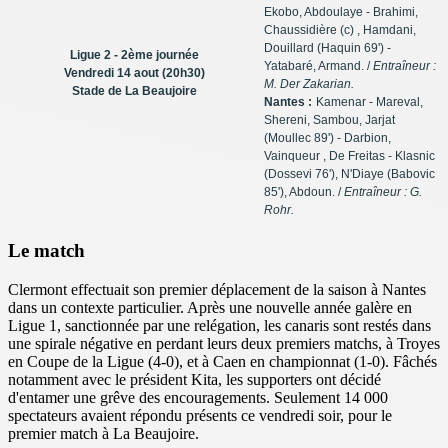
Ekobo, Abdoulaye - Brahimi,
Chaussidière (c)
, Hamdani,
Douillard
(Haquin 69') -
Ligue 2 - 2ème journée
Yatabaré, Armand.
/
Entraîneur :
Vendredi 14 aout (20h30)
M. Der Zakarian.
Stade de La Beaujoire
Nantes :
Kamenar - Mareval,
Shereni, Sambou, Jarjat
(Moullec 89') - Darbion,
Vainqueur
, De Freitas - Klasnic
(Dossevi 76'), N'Diaye
(Babovic
85'), Abdoun.
/
Entraîneur : G.
Rohr.
Le match
Clermont effectuait son premier déplacement de la saison à Nantes
dans un contexte particulier. Après une nouvelle année galère en
Ligue 1, sanctionnée par une relégation, les canaris sont restés dans
une spirale négative en perdant leurs deux premiers matchs, à Troyes
en Coupe de la Ligue (4-0), et à Caen en championnat (1-0). Fâchés
notamment avec le président Kita, les supporters ont décidé
d'entamer une grêve des encouragements. Seulement 14 000
spectateurs avaient répondu présents ce vendredi soir, pour le
premier match à La Beaujoire.