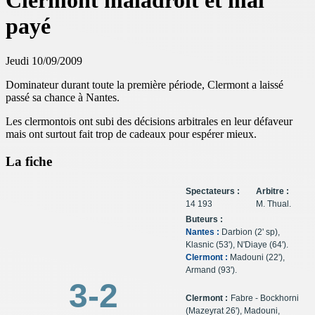
Clermont maladroit et mal
payé
Jeudi 10/09/2009
Dominateur durant toute la première période, Clermont a laissé
passé sa chance à Nantes.
Les clermontois ont subi des décisions arbitrales en leur défaveur
mais ont surtout fait trop de cadeaux pour espérer mieux.
La fiche
Spectateurs :
Arbitre :
14 193
M. Thual.
Buteurs :
Nantes :
Darbion (2' sp),
Klasnic (53'), N'Diaye (64').
Clermont :
Madouni (22'),
Armand (93').
3-2
Clermont :
Fabre - Bockhorni
(Mazeyrat 26'), Madouni,