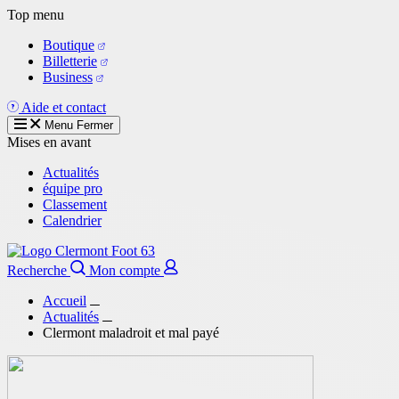
Aller
Top menu
au
Boutique
contenu
Billetterie
principal
Business
Aide et contact
Menu
Fermer
Mises en avant
Actualités
équipe pro
Classement
Calendrier
Recherche
Mon compte
Accueil
Actualités
Clermont maladroit et mal payé