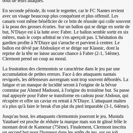
bout de leurs attaques.
En seconde période, ils vont le regretter, car le FC Nantes revient
avec un visage beaucoup plus conquérant et plus offensif. Les
canaris vont même bénéficier de ce brin de réussite qui colle souvent
à la peau des grosses écuries. Sur un ballon qui se dirige en sortie de
but, N'Diaye est à la lutte avec Fabre. Le ballon semble sortir en six
mètres, mais le corps arbitral ne s'en aperçoit pas. L'hésitation du
gardien profite à N'Diaye qui s'arrache et parvient à centrer. Le
ballon est dévié par Abdoulaye et se dirige sur Klasnic, dont la
reprise de la tête ne laisse aucune chance à Fabre (2-1, 54ème).
Clermont prend un coup au moral.
La frustration des clermontois se caractérise dans le jeu par une
accumulation de petites erreurs. Face à des attaquants nantais
revigorés, les défenseurs auvergnats sont trop souvent débordés. La
fatigue et un manque de lucidité seront à l'origine de la bévue
commise par Ahmed Madouni, à l'origine du troisième but. Sa passe
mal appuyée pour Fabre se transforme en cadeau pour Abdoun, qui
récupère et offre un caviar en retrait à N'Diaye. L'attaquant malien
n'a plus qu'à faire le break d'un plat du pied imparable (3-1, 64ème).
Jusqu'au bout, les attaquants clermontois joueront le jeu. Mustafa
Yatabaré est proche de réduire la marque mais son tir glissé frôle le
montant droit de Kamenar (75ème). Finalement, Clermont inscrira
un second but pour l'honneur dans les arrêts de jeu, sur un joli