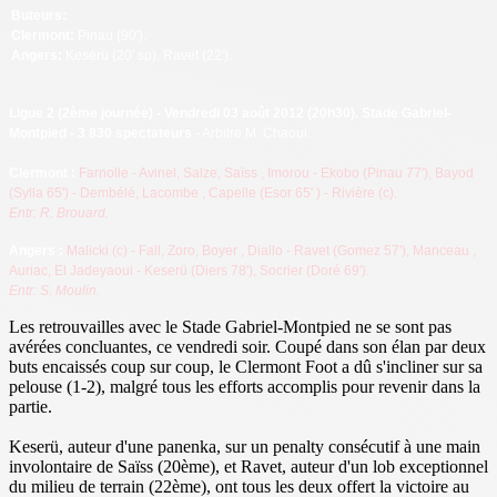
Buteurs:
Clermont:
Pinau (90').
Angers:
Keserü (20' sp), Ravet (22').
Ligue 2 (2ème journée
) - Vendredi 03 août 2012 (20h30). Stade Gabriel-
Montpied - 3 830 spectateurs
- Arbitre M. Chaoui.
Cl
ermont :
Farnolle - Avinel, Salze, Saïss
, Imorou - Ekobo (Pinau 77'), Bayod
(Sylla 65') - Dembélé, Lacombe
, Capelle (Esor 65'
) - Rivière (c).
Entr: R. Brouard.
Angers :
Malicki (c) - Fall, Zoro, Boyer
, Diallo - Ravet (Gomez 57'), Manceau
,
Auriac, El Jadeyaoui - Keserü
(Diers 78'), Socrier
(Doré 69').
Entr: S. Moulin.
Les retrouvailles avec le Stade Gabriel-Montpied ne se sont pas
avérées concluantes, ce vendredi soir. Coupé dans son élan par deux
buts encaissés coup sur coup, le Clermont Foot a dû s'incliner sur sa
pelouse (1-2), malgré tous les efforts accomplis pour revenir dans la
partie.
Keserü, auteur d'une panenka, sur un penalty consécutif à une main
involontaire de Saïss (20ème), et Ravet, auteur d'un lob exceptionnel
du milieu de terrain (22ème), ont tous les deux offert la victoire au