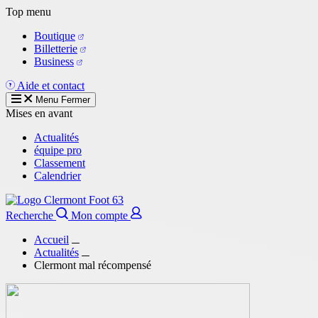
Aller
Top menu
au
Boutique
contenu
Billetterie
principal
Business
Aide et contact
Menu
Fermer
Mises en avant
Actualités
équipe pro
Classement
Calendrier
Recherche
Mon compte
Accueil
Actualités
Clermont mal récompensé