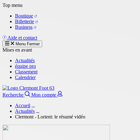
Aller
Top menu
au
Boutique
contenu
Billetterie
principal
Business
Aide et contact
Menu
Fermer
Mises en avant
Actualités
équipe pro
Classement
Calendrier
Recherche
Mon compte
Accueil
Actualités
Clermont - Lorient: le résumé vidéo