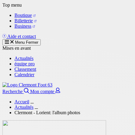
Aller
Top menu
au
Boutique
contenu
Billetterie
principal
Business
Aide et contact
Menu
Fermer
Mises en avant
Actualités
équipe pro
Classement
Calendrier
Recherche
Mon compte
Accueil
Actualités
Clermont - Lorient: l'album photos