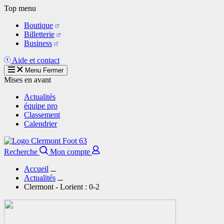
Aller
Top menu
au
Boutique
contenu
Billetterie
principal
Business
Aide et contact
Menu
Fermer
Mises en avant
Actualités
équipe pro
Classement
Calendrier
Recherche
Mon compte
Accueil
Actualités
Clermont - Lorient : 0-2