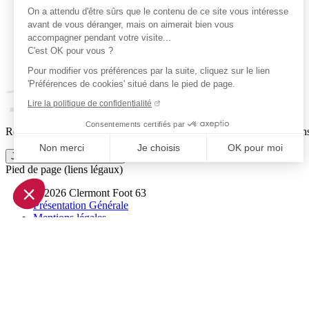
On a attendu d'être sûrs que le contenu de ce site vous intéresse
avant de vous déranger, mais on aimerait bien vous
accompagner pendant votre visite...
C'est OK pour vous ?
Pour modifier vos préférences par la suite, cliquez sur le lien
'Préférences de cookies' situé dans le pied de page.
Lire la politique de confidentialité
Consentements certifiés par
Reçois par email ta dose officielle de Clermont Foot 63 : actus, matchs
Non merci
Je choisis
OK pour moi
Je m'inscris à la newsletter
Pied de page (liens légaux)
Axeptio consent
Plateforme de Gestion du Consentement : Personnalisez vo
© 2026 Clermont Foot 63
Présentation Générale
Notre plateforme vous permet d'adapter et de gérer vos param
Mentions légales
Politique de confidentialité
Plan du site
Accessibilité: Partiellement conforme
Conditions générales de vente
Gestion des cookies
Réalisé par