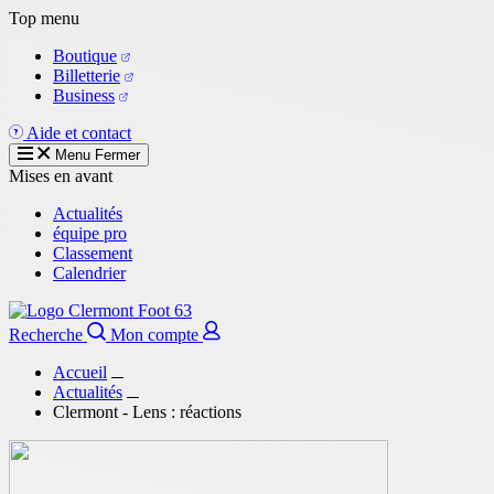
Aller
Top menu
au
Boutique
contenu
Billetterie
principal
Business
Aide et contact
Menu
Fermer
Mises en avant
Actualités
équipe pro
Classement
Calendrier
Recherche
Mon compte
Accueil
Actualités
Clermont - Lens : réactions