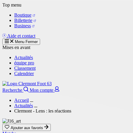
Aller
Top menu
au
Boutique
contenu
Billetterie
principal
Business
Aide et contact
Menu
Fermer
Mises en avant
Actualités
équipe pro
Classement
Calendrier
Recherche
Mon compte
Accueil
Actualités
Clermont - Lens : les réactions
Ajouter aux favoris