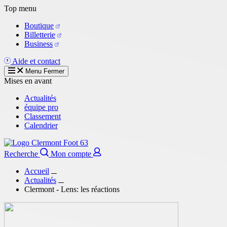
Aller
Top menu
au
Boutique
contenu
Billetterie
principal
Business
Aide et contact
Menu
Fermer
Mises en avant
Actualités
équipe pro
Classement
Calendrier
Recherche
Mon compte
Accueil
Actualités
Clermont - Lens: les réactions