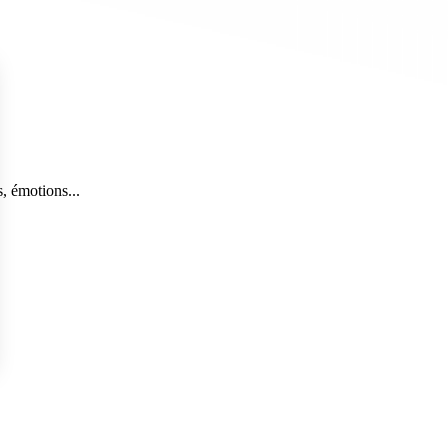
, émotions...
s Options
ètres de confidentialité, en garantissant la conformité avec le