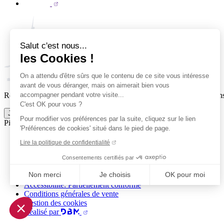
Salut c'est nous...
les Cookies !
On a attendu d'être sûrs que le contenu de ce site vous intéresse
avant de vous déranger, mais on aimerait bien vous
accompagner pendant votre visite...
Reçois par email ta dose officielle de Clermont Foot 63 : actus, matchs
C'est OK pour vous ?
Je m'inscris à la newsletter
Pour modifier vos préférences par la suite, cliquez sur le lien
Pied de page (liens légaux)
'Préférences de cookies' situé dans le pied de page.
© 2026 Clermont Foot 63
Lire la politique de confidentialité
Présentation Générale
Mentions légales
Consentements certifiés par
Politique de confidentialité
Non merci
Je choisis
OK pour moi
Plan du site
Accessibilité: Partiellement conforme
Axeptio consent
Conditions générales de vente
Plateforme de Gestion du Consentement : Personnalisez vo
Gestion des cookies
Réalisé par
Notre plateforme vous permet d'adapter et de gérer vos param