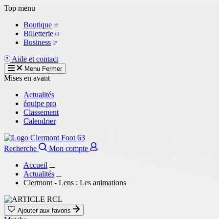
Aller
Top menu
au
Boutique
contenu
Billetterie
principal
Business
Aide et contact
Menu
Fermer
Mises en avant
Actualités
équipe pro
Classement
Calendrier
Recherche
Mon compte
Accueil
Actualités
Clermont - Lens : Les animations
Ajouter aux favoris