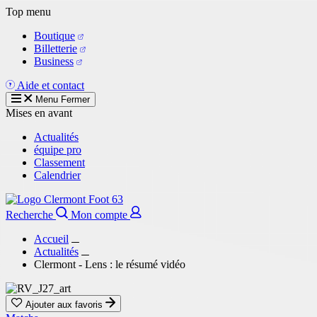
Aller
Top menu
au
Boutique
contenu
Billetterie
principal
Business
Aide et contact
Menu
Fermer
Mises en avant
Actualités
équipe pro
Classement
Calendrier
Recherche
Mon compte
Accueil
Actualités
Clermont - Lens : le résumé vidéo
Ajouter aux favoris