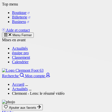
Aller
Top menu
au
Boutique
contenu
Billetterie
principal
Business
Aide et contact
Menu
Fermer
Mises en avant
Actualités
équipe pro
Classement
Calendrier
Recherche
Mon compte
Accueil
Actualités
Clermont - Lens: le résumé vidéo
Ajouter aux favoris