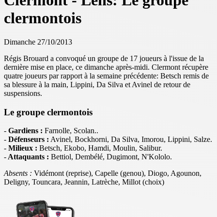
Clermont - Lens: Le groupe
clermontois
Dimanche 27/10/2013
Régis Brouard a convoqué un groupe de 17 joueurs à l'issue de la
dernière mise en place, ce dimanche après-midi. Clermont récupère
quatre joueurs par rapport à la semaine précédente: Betsch remis de
sa blessure à la main, Lippini, Da Silva et Avinel de retour de
suspensions.
Le groupe clermontois
-
Gardiens :
Farnolle, Scolan.
.
-
Défenseurs :
Avinel, Bockhorni, Da Silva, Imorou, Lippini, Salze.
-
Milieux :
Betsch, Ekobo, Hamdi, Moulin, Salibur.
-
Attaquants :
Bettiol, Dembélé, Dugimont, N'Kololo.
Absents :
Vidémont (reprise), Capelle (genou), Diogo, Agounon,
Deligny, Touncara, Jeannin, Latrèche, Millot (choix)