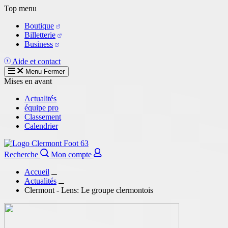
Aller
Top menu
au
Boutique
contenu
Billetterie
principal
Business
Aide et contact
Menu
Fermer
Mises en avant
Actualités
équipe pro
Classement
Calendrier
Recherche
Mon compte
Accueil
Actualités
Clermont - Lens: Le groupe clermontois