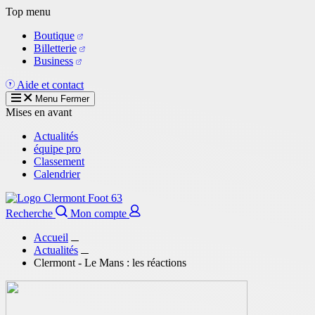
Aller
Top menu
au
Boutique
contenu
Billetterie
principal
Business
Aide et contact
Menu
Fermer
Mises en avant
Actualités
équipe pro
Classement
Calendrier
Recherche
Mon compte
Accueil
Actualités
Clermont - Le Mans : les réactions