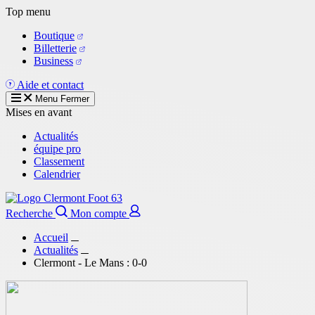
Aller
Top menu
au
Boutique
contenu
Billetterie
principal
Business
Aide et contact
Menu
Fermer
Mises en avant
Actualités
équipe pro
Classement
Calendrier
Recherche
Mon compte
Accueil
Actualités
Clermont - Le Mans : 0-0