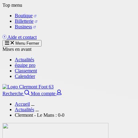
Aller
Top menu
au
Boutique
contenu
Billetterie
principal
Business
Aide et contact
Menu
Fermer
Mises en avant
Actualités
équipe pro
Classement
Calendrier
Recherche
Mon compte
Accueil
Actualités
Clermont - Le Mans : 0-0