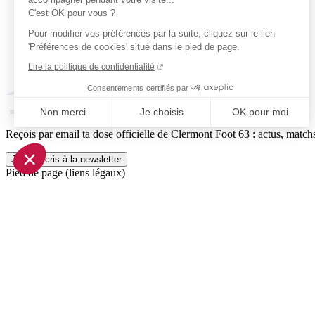
C'est OK pour vous ?
Pour modifier vos préférences par la suite, cliquez sur le lien
'Préférences de cookies' situé dans le pied de page.
Lire la politique de confidentialité
Consentements certifiés par
Non merci
Je choisis
OK pour moi
Reçois par email ta dose officielle de Clermont Foot 63 : actus, matchs
Axeptio consent
Plateforme de Gestion du Consentement : Personnalisez vo
Je m'inscris à la newsletter
Pied de page (liens légaux)
Notre plateforme vous permet d'adapter et de gérer vos param
© 2026 Clermont Foot 63
Présentation Générale
Mentions légales
Politique de confidentialité
Plan du site
Accessibilité: Partiellement conforme
Conditions générales de vente
Gestion des cookies
Réalisé par