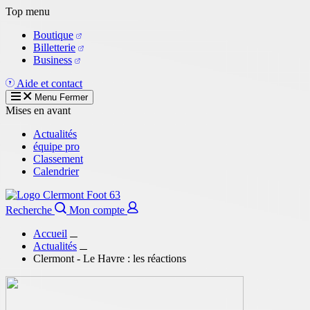
Aller
Top menu
au
Boutique
contenu
Billetterie
principal
Business
Aide et contact
Menu
Fermer
Mises en avant
Actualités
équipe pro
Classement
Calendrier
Recherche
Mon compte
Accueil
Actualités
Clermont - Le Havre : les réactions