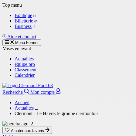
Aller
Top menu
au
Boutique
contenu
Billetterie
principal
Business
Aide et contact
Menu
Fermer
Mises en avant
Actualités
équipe pro
Classement
Calendrier
Recherche
Mon compte
Accueil
Actualités
Clermont - Le Havre: le groupe clermontois
Ajouter aux favoris