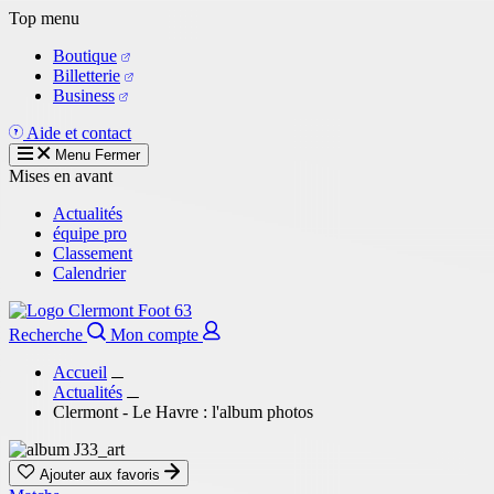
Aller
Top menu
au
Boutique
contenu
Billetterie
principal
Business
Aide et contact
Menu
Fermer
Mises en avant
Actualités
équipe pro
Classement
Calendrier
Recherche
Mon compte
Accueil
Actualités
Clermont - Le Havre : l'album photos
Ajouter aux favoris