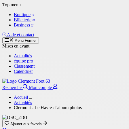
Aller
Top menu
au
Boutique
contenu
Billetterie
principal
Business
Aide et contact
Menu
Fermer
Mises en avant
Actualités
équipe pro
Classement
Calendrier
Recherche
Mon compte
Accueil
Actualités
Clermont - Le Havre : l'album photos
Ajouter aux favoris