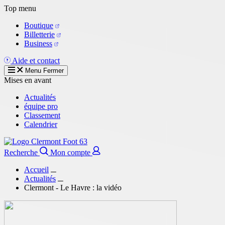
Aller
Top menu
au
Boutique
contenu
Billetterie
principal
Business
Aide et contact
Menu
Fermer
Mises en avant
Actualités
équipe pro
Classement
Calendrier
Recherche
Mon compte
Accueil
Actualités
Clermont - Le Havre : la vidéo