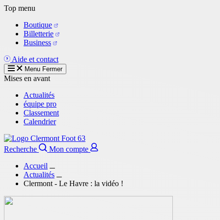
Aller
Top menu
au
Boutique
contenu
Billetterie
principal
Business
Aide et contact
Menu
Fermer
Mises en avant
Actualités
équipe pro
Classement
Calendrier
Recherche
Mon compte
Accueil
Actualités
Clermont - Le Havre : la vidéo !