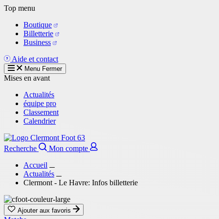
Aller
Top menu
au
Boutique
contenu
Billetterie
principal
Business
Aide et contact
Menu
Fermer
Mises en avant
Actualités
équipe pro
Classement
Calendrier
Recherche
Mon compte
Accueil
Actualités
Clermont - Le Havre: Infos billetterie
Ajouter aux favoris