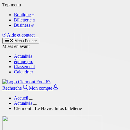
Aller
Top menu
au
Boutique
contenu
Billetterie
principal
Business
Aide et contact
Menu
Fermer
Mises en avant
Actualités
équipe pro
Classement
Calendrier
Recherche
Mon compte
Accueil
Actualités
Clermont - Le Havre: Infos billetterie