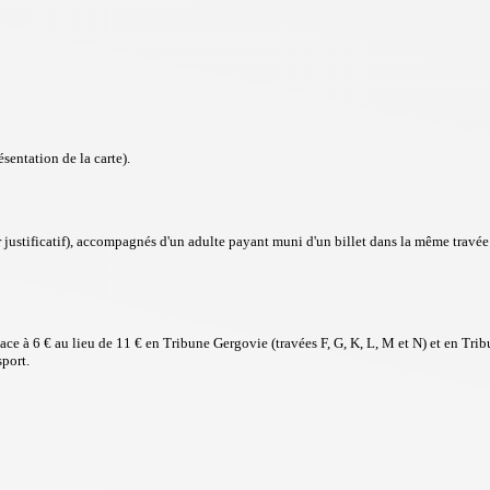
ésentation de la carte).
r justificatif), accompagnés d'un adulte payant muni d'un billet dans la même travée q
e à 6 € au lieu de 11 € en Tribune Gergovie (travées F, G, K, L, M et N) et en Tribu
sport.