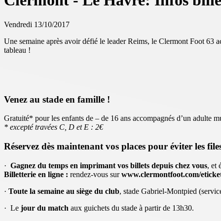
Clermont - Le Havre: Infos bille
Vendredi 13/10/2017
Une semaine après avoir défié le leader Reims, le Clermont Foot 63 
tableau !
Venez au stade en famille !
Gratuité* pour les enfants de – de 16 ans accompagnés d’un adulte muni 
* excepté travées C, D et E : 2€
Réservez dès maintenant vos places pour éviter les files
·
Gagnez du temps en imprimant vos billets depuis chez vous
, et
Billetterie en ligne :
rendez-vous sur
www.clermontfoot.com/eticke
·
Toute la semaine au siège du club
, stade Gabriel-Montpied (servic
· Le
jour du match
aux guichets du stade à partir de 13h30.