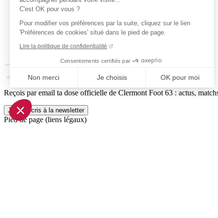
C'est OK pour vous ?
Pour modifier vos préférences par la suite, cliquez sur le lien
'Préférences de cookies' situé dans le pied de page.
Lire la politique de confidentialité
Consentements certifiés par
Non merci
Je choisis
OK pour moi
Reçois par email ta dose officielle de Clermont Foot 63 : actus, matchs
Axeptio consent
Plateforme de Gestion du Consentement : Personnalisez vo
Je m'inscris à la newsletter
Pied de page (liens légaux)
Notre plateforme vous permet d'adapter et de gérer vos param
© 2026 Clermont Foot 63
Présentation Générale
Mentions légales
Politique de confidentialité
Plan du site
Accessibilité: Partiellement conforme
Conditions générales de vente
Gestion des cookies
Réalisé par