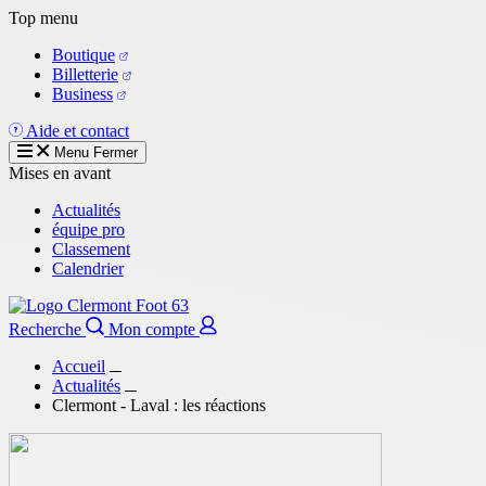
Aller
Top menu
au
Boutique
contenu
Billetterie
principal
Business
Aide et contact
Menu
Fermer
Mises en avant
Actualités
équipe pro
Classement
Calendrier
Recherche
Mon compte
Accueil
Actualités
Clermont - Laval : les réactions