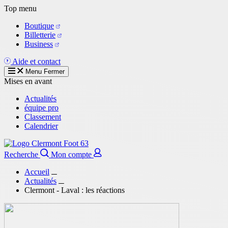
Aller
Top menu
au
Boutique
contenu
Billetterie
principal
Business
Aide et contact
Menu
Fermer
Mises en avant
Actualités
équipe pro
Classement
Calendrier
Recherche
Mon compte
Accueil
Actualités
Clermont - Laval : les réactions