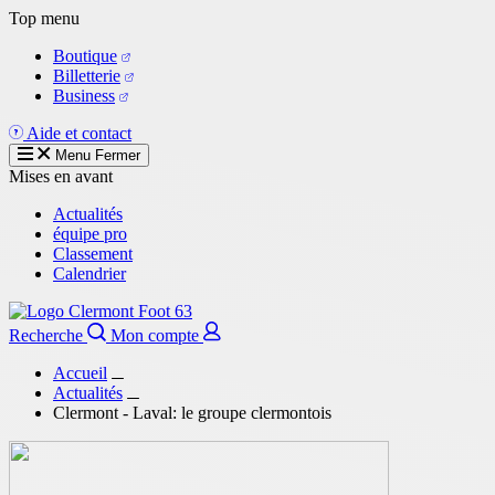
Aller
Top menu
au
Boutique
contenu
Billetterie
principal
Business
Aide et contact
Menu
Fermer
Mises en avant
Actualités
équipe pro
Classement
Calendrier
Recherche
Mon compte
Accueil
Actualités
Clermont - Laval: le groupe clermontois