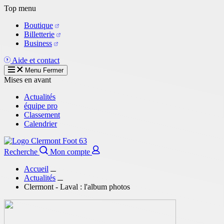
Aller
Top menu
au
Boutique
contenu
Billetterie
principal
Business
Aide et contact
Menu
Fermer
Mises en avant
Actualités
équipe pro
Classement
Calendrier
Recherche
Mon compte
Accueil
Actualités
Clermont - Laval : l'album photos