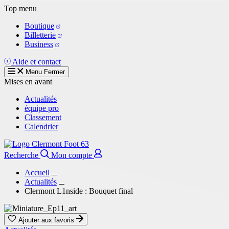
Aller
Top menu
au
Boutique
contenu
Billetterie
principal
Business
Aide et contact
Menu
Fermer
Mises en avant
Actualités
équipe pro
Classement
Calendrier
Recherche
Mon compte
Accueil
Actualités
Clermont L1nside : Bouquet final
Ajouter aux favoris