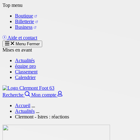
Aller
Top menu
au
Boutique
contenu
Billetterie
principal
Business
Aide et contact
Menu
Fermer
Mises en avant
Actualités
équipe pro
Classement
Calendrier
Recherche
Mon compte
Accueil
Actualités
Clermont - Istres : réactions