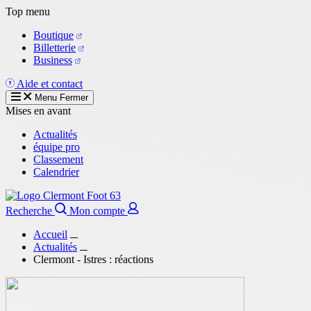
Aller
Top menu
au
Boutique
contenu
Billetterie
principal
Business
Aide et contact
Menu
Fermer
Mises en avant
Actualités
équipe pro
Classement
Calendrier
Recherche
Mon compte
Accueil
Actualités
Clermont - Istres : réactions