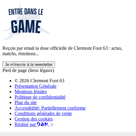
Reçois par email ta dose officielle de Clermont Foot 63 : actus,
matchs, émotions...
Je m'inscris à la newsletter
Pied de page (liens légaux)
© 2026 Clermont Foot 63
Présentation Générale
Mentions légales
Politique de confidentialité
Plan du site
Accessibilité: Partiellement conforme
Conditions générales de vente
Gestion des cookies
Réalisé par