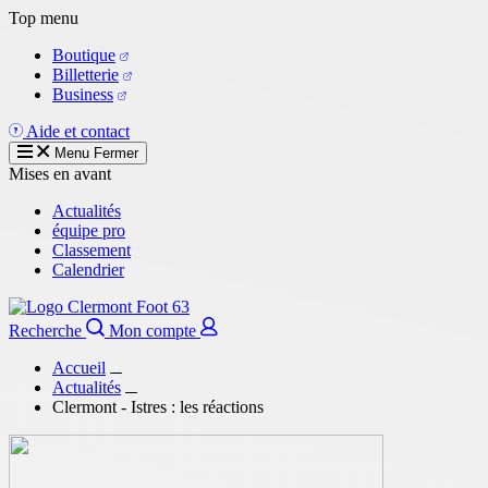
Aller
Top menu
au
Boutique
contenu
Billetterie
principal
Business
Aide et contact
Menu
Fermer
Mises en avant
Actualités
équipe pro
Classement
Calendrier
Recherche
Mon compte
Accueil
Actualités
Clermont - Istres : les réactions