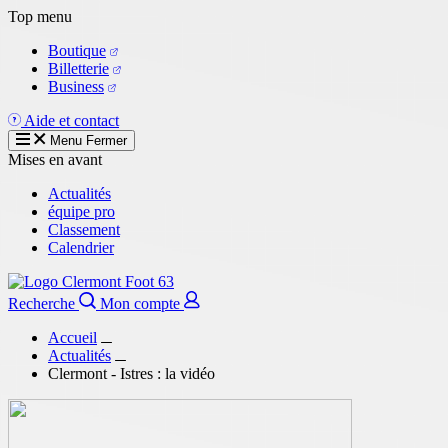
Aller
Top menu
au
Boutique
contenu
Billetterie
principal
Business
Aide et contact
Menu
Fermer
Mises en avant
Actualités
équipe pro
Classement
Calendrier
Recherche
Mon compte
Accueil
Actualités
Clermont - Istres : la vidéo