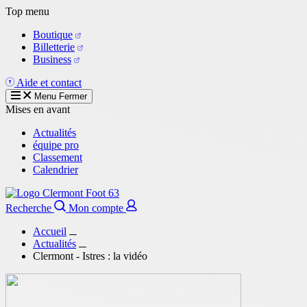
Aller
Top menu
au
Boutique
contenu
Billetterie
principal
Business
Aide et contact
Menu
Fermer
Mises en avant
Actualités
équipe pro
Classement
Calendrier
Recherche
Mon compte
Accueil
Actualités
Clermont - Istres : la vidéo