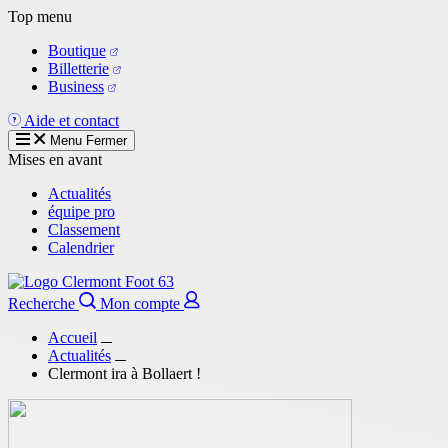
Aller
Top menu
au
Boutique
contenu
Billetterie
principal
Business
Aide et contact
Menu
Fermer
Mises en avant
Actualités
équipe pro
Classement
Calendrier
Recherche
Mon compte
Accueil
Actualités
Clermont ira à Bollaert !