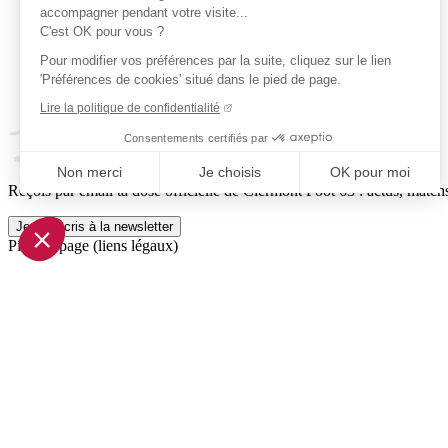
accompagner pendant votre visite...
C'est OK pour vous ?
Pour modifier vos préférences par la suite, cliquez sur le lien
'Préférences de cookies' situé dans le pied de page.
Lire la politique de confidentialité
Consentements certifiés par
Non merci
Je choisis
OK pour moi
Reçois par email ta dose officielle de Clermont Foot 63 : actus, matchs
Axeptio consent
Plateforme de Gestion du Consentement : Personnalisez vo
Je m'inscris à la newsletter
Pied de page (liens légaux)
Notre plateforme vous permet d'adapter et de gérer vos param
© 2026 Clermont Foot 63
Présentation Générale
Mentions légales
Politique de confidentialité
Plan du site
Accessibilité: Partiellement conforme
Conditions générales de vente
Gestion des cookies
Réalisé par