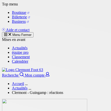
Aller
Top menu
au
Boutique
contenu
Billetterie
principal
Business
Aide et contact
Menu
Fermer
Mises en avant
Actualités
équipe pro
Classement
Calendrier
Recherche
Mon compte
Accueil
Actualités
Clermont - Guingamp : réactions