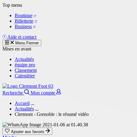
Aller
Top menu
au
Boutique
contenu
Billetterie
principal
Business
Aide et contact
Menu
Fermer
Mises en avant
Actualités
équipe pro
Classement
Calendrier
Recherche
Mon compte
Accueil
Actualités
Clermont - Grenoble : le résumé vidéo
Ajouter aux favoris