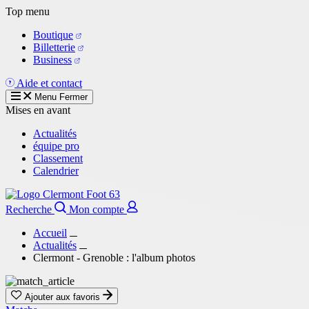
Aller
Top menu
au
Boutique
contenu
Billetterie
principal
Business
Aide et contact
Menu
Fermer
Mises en avant
Actualités
équipe pro
Classement
Calendrier
Recherche
Mon compte
Accueil
Actualités
Clermont - Grenoble : l'album photos
Ajouter aux favoris