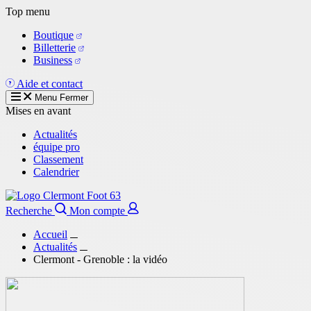
Aller
Top menu
au
Boutique
contenu
Billetterie
principal
Business
Aide et contact
Menu
Fermer
Mises en avant
Actualités
équipe pro
Classement
Calendrier
Recherche
Mon compte
Accueil
Actualités
Clermont - Grenoble : la vidéo