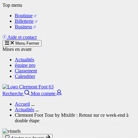
Aller
Top menu
au
Boutique
contenu
Billetterie
principal
Business
Aide et contact
Menu
Fermer
Mises en avant
Actualités
équipe pro
Classement
Calendrier
Recherche
Mon compte
Accueil
Actualités
Clermont Foot Tour by Mixlife : Retour sur ce week-end à
double étape