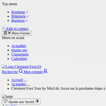
Aller
Top menu
au
Boutique
contenu
Billetterie
principal
Business
Aide et contact
Menu
Fermer
Mises en avant
Actualités
équipe pro
Classement
Calendrier
Recherche
Mon compte
Accueil
Actualités
Clermont Foot Tour by MixLife, focus sur la prochaine étape à
Ajouter aux favoris