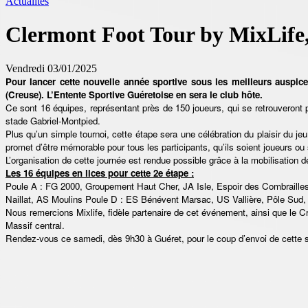
Actualités
Clermont Foot Tour by MixLife, 
Vendredi 03/01/2025
Pour lancer cette nouvelle année sportive sous les meilleurs auspi
(Creuse). L’Entente Sportive Guéretoise en sera le club hôte.
Ce sont 16 équipes, représentant près de 150 joueurs, qui se retrouveront po
stade Gabriel-Montpied.
Plus qu’un simple tournoi, cette étape sera une célébration du plaisir du je
promet d’être mémorable pour tous les participants, qu’ils soient joueurs ou
L’organisation de cette journée est rendue possible grâce à la mobilisation de
Les 16 équipes en lices pour cette 2e étape :
Poule A : FG 2000, Groupement Haut Cher, JA Isle, Espoir des Combraille
Naillat, AS Moulins Poule D : ES Bénévent Marsac, US Vallière, Pôle Sud
Nous remercions Mixlife, fidèle partenaire de cet événement, ainsi que le C
Massif central.
Rendez-vous ce samedi, dès 9h30 à Guéret, pour le coup d’envoi de cette s